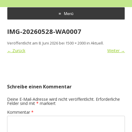
Seniorenzentrum Sunnehof
Ihre Zufriedenheit ist unser Erfolg
Menü
Rohrbach
Zum
Inhalt
IMG-20260528-WA0007
springen
Veröffentlicht am
8. Juni 2026
bei
1500 × 2000
in
Aktuell
.
← Zurück
Weiter →
Schreibe einen Kommentar
Deine E-Mail-Adresse wird nicht veröffentlicht.
Erforderliche
Felder sind mit
*
markiert
Kommentar
*