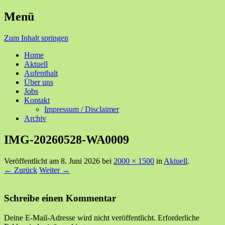
Menü
Ihre Zufriedenheit ist unser Erfolg
Seniorenzentrum Sunnehof
Zum Inhalt springen
Rohrbach
Home
Aktuell
Aufenthalt
Über uns
Jobs
Kontakt
Impressum / Disclaimer
Archiv
IMG-20260528-WA0009
Veröffentlicht am
8. Juni 2026
bei
2000 × 1500
in
Aktuell
.
← Zurück
Weiter →
Schreibe einen Kommentar
Deine E-Mail-Adresse wird nicht veröffentlicht.
Erforderliche