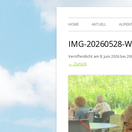
Ihre Zufriedenheit ist unser Erfolg
Seniorenzentrum
HOME
AKTUELL
AUFEN
IMG-20260528-W
Veröffentlicht am
8. Juni 2026
bei
20
← Zurück