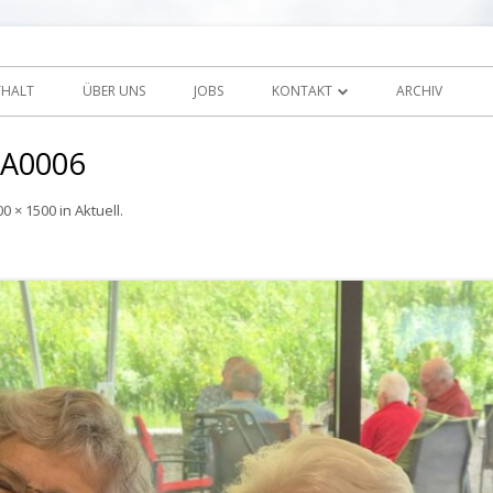
Zum
 Sunnehof Rohrbach
Inhalt
THALT
ÜBER UNS
JOBS
KONTAKT
ARCHIV
springen
IMPRESSUM / DISCLAIMER
A0006
00 × 1500
in
Aktuell
.