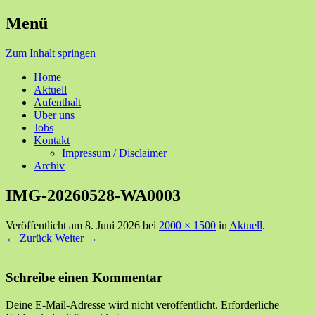
Menü
Ihre Zufriedenheit ist unser Erfolg
Seniorenzentrum Sunnehof
Zum Inhalt springen
Rohrbach
Home
Aktuell
Aufenthalt
Über uns
Jobs
Kontakt
Impressum / Disclaimer
Archiv
IMG-20260528-WA0003
Veröffentlicht am
8. Juni 2026
bei
2000 × 1500
in
Aktuell
.
← Zurück
Weiter →
Schreibe einen Kommentar
Deine E-Mail-Adresse wird nicht veröffentlicht.
Erforderliche