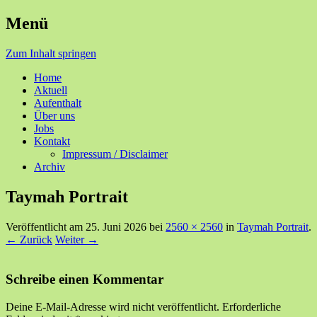
Menü
Ihre Zufriedenheit ist unser Erfolg
Seniorenzentrum Sunnehof
Zum Inhalt springen
Rohrbach
Home
Aktuell
Aufenthalt
Über uns
Jobs
Kontakt
Impressum / Disclaimer
Archiv
Taymah Portrait
Veröffentlicht am
25. Juni 2026
bei
2560 × 2560
in
Taymah Portrait
.
← Zurück
Weiter →
Schreibe einen Kommentar
Deine E-Mail-Adresse wird nicht veröffentlicht.
Erforderliche