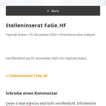
Seniorenzentrum Sunnehof
Ihre Zufriedenheit ist unser Erfolg
Menü
Rohrbach
Zum
Inhalt
Stelleninserat FaGe_HF
springen
Taymah Huber
•
25. November 2025
•
Hinterlasse eine Antwort
Veröffentlicht am
25. November 2025
von
Taymah Huber
.
Beitrags-
«
Stelleninserat FaGe_HF
Navigation
Schreibe einen Kommentar
Deine E-Mail-Adresse wird nicht veröffentlicht.
Erforderliche