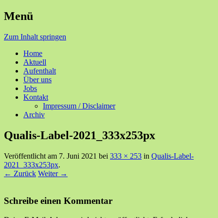
Menü
Ihre Zufriedenheit ist unser Erfolg
Seniorenzentrum Sunnehof
Zum Inhalt springen
Rohrbach
Home
Aktuell
Aufenthalt
Über uns
Jobs
Kontakt
Impressum / Disclaimer
Archiv
Qualis-Label-2021_333x253px
Veröffentlicht am
7. Juni 2021
bei
333 × 253
in
Qualis-Label-
2021_333x253px
.
← Zurück
Weiter →
Schreibe einen Kommentar