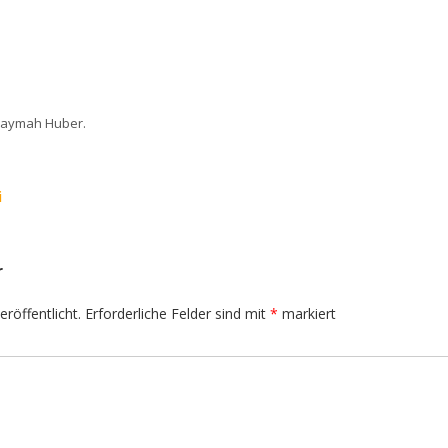
Taymah Huber
.
i
r
röffentlicht.
Erforderliche Felder sind mit
*
markiert