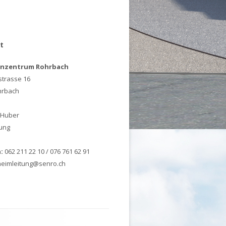
t
enzentrum Rohrbach
strasse 16
hrbach
 Huber
ung
:
062 211 22 10 / 076 761 62 91
 heimleitung@senro.ch