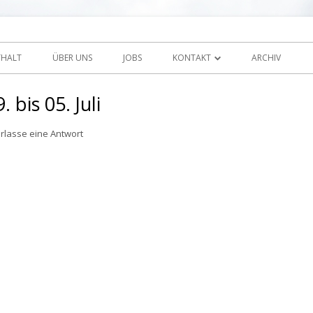
Zum
 Sunnehof Rohrbach
Inhalt
THALT
ÜBER UNS
JOBS
KONTAKT
ARCHIV
springen
IMPRESSUM / DISCLAIMER
bis 05. Juli
erlasse eine Antwort