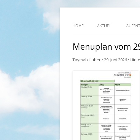
Ihre Zufriedenheit ist unser Erfolg
Seniorenzentrum
HOME
AKTUELL
AUFEN
Menuplan vom 29. 
Taymah Huber
•
29. Juni 2026
•
Hint