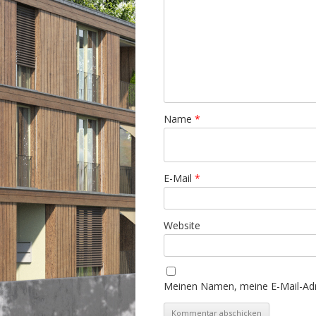
Name
*
E-Mail
*
Website
Meinen Namen, meine E-Mail-Adr