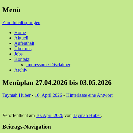
Menü
Ihre Zufriedenheit ist unser Erfolg
Seniorenzentrum Sunnehof
Zum Inhalt springen
Rohrbach
Home
Aktuell
Aufenthalt
Über uns
Jobs
Kontakt
Impressum / Disclaimer
Archiv
Menüplan 27.04.2026 bis 03.05.2026
Taymah Huber
•
10. April 2026
•
Hinterlasse eine Antwort
Veröffentlicht am
10. April 2026
von
Taymah Huber
.
Beitrags-Navigation