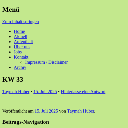
Menü
Ihre Zufriedenheit ist unser Erfolg
Seniorenzentrum Sunnehof
Zum Inhalt springen
Rohrbach
Home
Aktuell
Aufenthalt
Über uns
Jobs
Kontakt
Impressum / Disclaimer
Archiv
KW 33
Taymah Huber
•
15. Juli 2025
•
Hinterlasse eine Antwort
Veröffentlicht am
15. Juli 2025
von
Taymah Huber
.
Beitrags-Navigation