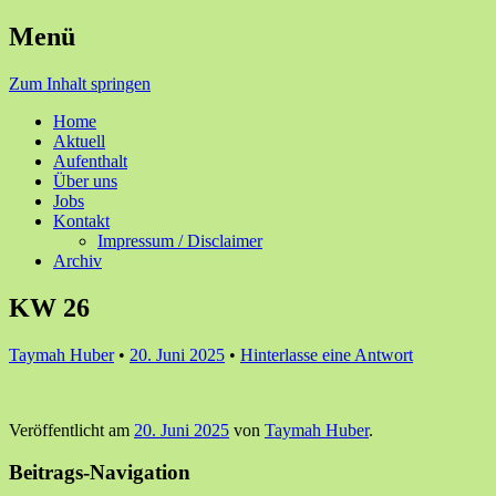
Menü
Ihre Zufriedenheit ist unser Erfolg
Seniorenzentrum Sunnehof
Zum Inhalt springen
Rohrbach
Home
Aktuell
Aufenthalt
Über uns
Jobs
Kontakt
Impressum / Disclaimer
Archiv
KW 26
Taymah Huber
•
20. Juni 2025
•
Hinterlasse eine Antwort
Veröffentlicht am
20. Juni 2025
von
Taymah Huber
.
Beitrags-Navigation