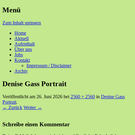
Menü
Ihre Zufriedenheit ist unser Erfolg
Seniorenzentrum Sunnehof
Zum Inhalt springen
Rohrbach
Home
Aktuell
Aufenthalt
Über uns
Jobs
Kontakt
Impressum / Disclaimer
Archiv
Denise Gass Portrait
Veröffentlicht am
26. Juni 2026
bei
2560 × 2560
in
Denise Gass
Portrait
.
← Zurück
Weiter →
Schreibe einen Kommentar