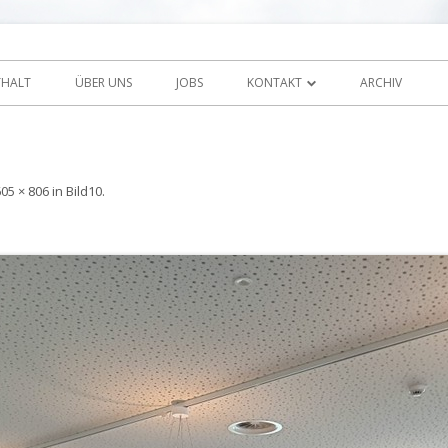
Zum
 Sunnehof Rohrbach
Inhalt
THALT
ÜBER UNS
JOBS
KONTAKT
ARCHIV
springen
IMPRESSUM / DISCLAIMER
605 × 806
in
Bild10
.