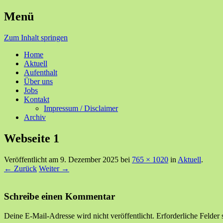
Menü
Ihre Zufriedenheit ist unser Erfolg
Seniorenzentrum Sunnehof Ro
Zum Inhalt springen
Home
Aktuell
Aufenthalt
Über uns
Jobs
Kontakt
Impressum / Disclaimer
Archiv
Webseite 1
Veröffentlicht am
9. Dezember 2025
bei
765 × 1020
in
Aktuell
.
← Zurück
Weiter →
Schreibe einen Kommentar
Deine E-Mail-Adresse wird nicht veröffentlicht.
Erforderliche Felder 