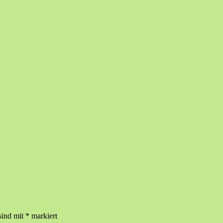
hrbach
sind mit
*
markiert