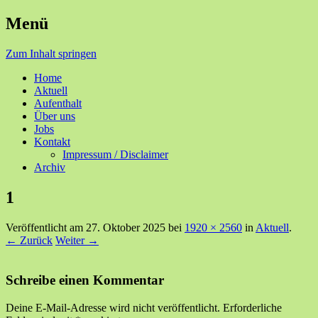
Menü
Ihre Zufriedenheit ist unser Erfolg
Seniorenzentrum Sunnehof
Zum Inhalt springen
Rohrbach
Home
Aktuell
Aufenthalt
Über uns
Jobs
Kontakt
Impressum / Disclaimer
Archiv
1
Veröffentlicht am
27. Oktober 2025
bei
1920 × 2560
in
Aktuell
.
← Zurück
Weiter →
Schreibe einen Kommentar
Deine E-Mail-Adresse wird nicht veröffentlicht.
Erforderliche