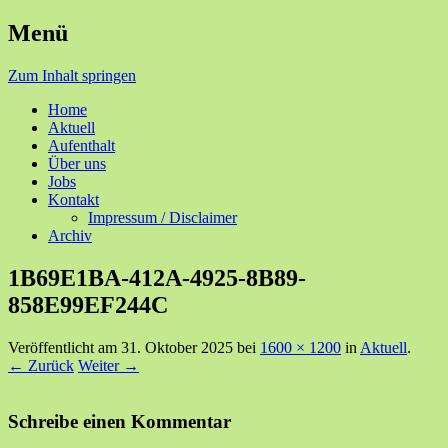
Menü
Ihre Zufriedenheit ist unser Erfolg
Seniorenzentrum Sunnehof
Zum Inhalt springen
Rohrbach
Home
Aktuell
Aufenthalt
Über uns
Jobs
Kontakt
Impressum / Disclaimer
Archiv
1B69E1BA-412A-4925-8B89-
858E99EF244C
Veröffentlicht am
31. Oktober 2025
bei
1600 × 1200
in
Aktuell
.
← Zurück
Weiter →
Schreibe einen Kommentar