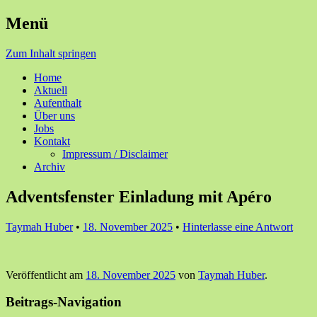
Menü
Ihre Zufriedenheit ist unser Erfolg
Seniorenzentrum Sunnehof
Zum Inhalt springen
Rohrbach
Home
Aktuell
Aufenthalt
Über uns
Jobs
Kontakt
Impressum / Disclaimer
Archiv
Adventsfenster Einladung mit Apéro
Taymah Huber
•
18. November 2025
•
Hinterlasse eine Antwort
Veröffentlicht am
18. November 2025
von
Taymah Huber
.
Beitrags-Navigation