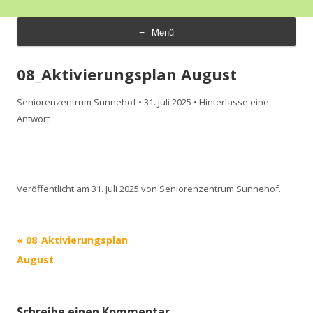
Seniorenzentrum Sunnehof
Ihre Zufriedenheit ist unser Erfolg
Menü
Rohrbach
Zum
Inhalt
08_Aktivierungsplan August
springen
Seniorenzentrum Sunnehof
•
31. Juli 2025
•
Hinterlasse eine
Antwort
Veröffentlicht am
31. Juli 2025
von
Seniorenzentrum Sunnehof
.
Beitrags-
«
08_Aktivierungsplan
Navigation
August
Schreibe einen Kommentar