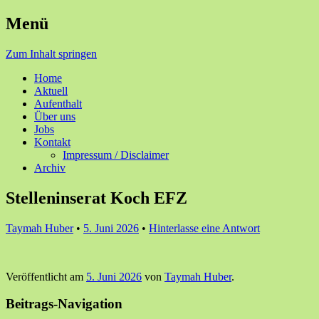
Menü
Ihre Zufriedenheit ist unser Erfolg
Seniorenzentrum Sunnehof
Zum Inhalt springen
Rohrbach
Home
Aktuell
Aufenthalt
Über uns
Jobs
Kontakt
Impressum / Disclaimer
Archiv
Stelleninserat Koch EFZ
Taymah Huber
•
5. Juni 2026
•
Hinterlasse eine Antwort
Veröffentlicht am
5. Juni 2026
von
Taymah Huber
.
Beitrags-Navigation