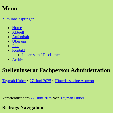
Menü
Ihre Zufriedenheit ist unser Erfolg
Seniorenzentrum Sunnehof
Zum Inhalt springen
Rohrbach
Home
Aktuell
Aufenthalt
Über uns
Jobs
Kontakt
Impressum / Disclaimer
Archiv
Stelleninserat Fachperson Administration
Taymah Huber
•
27. Juni 2025
•
Hinterlasse eine Antwort
Veröffentlicht am
27. Juni 2025
von
Taymah Huber
.
Beitrags-Navigation