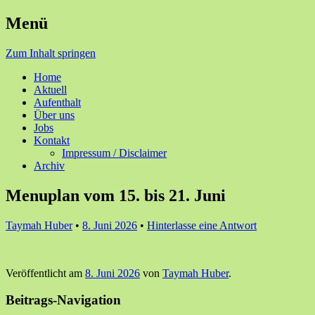
Menü
Ihre Zufriedenheit ist unser Erfolg
Seniorenzentrum Sunnehof
Zum Inhalt springen
Rohrbach
Home
Aktuell
Aufenthalt
Über uns
Jobs
Kontakt
Impressum / Disclaimer
Archiv
Menuplan vom 15. bis 21. Juni
Taymah Huber
•
8. Juni 2026
•
Hinterlasse eine Antwort
Veröffentlicht am
8. Juni 2026
von
Taymah Huber
.
Beitrags-Navigation