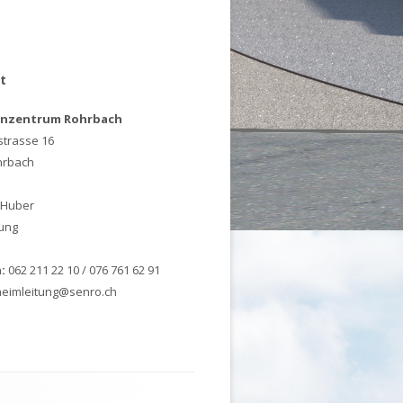
t
enzentrum Rohrbach
strasse 16
hrbach
 Huber
ung
:
062 211 22 10 / 076 761 62 91
 heimleitung@senro.ch