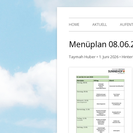
Ihre Zufriedenheit ist unser Erfolg
Seniorenzentrum
HOME
AKTUELL
AUFEN
Menüplan 08.06.2
Taymah Huber
•
1. Juni 2026
•
Hinter