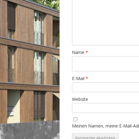
Name
*
E-Mail
*
Website
Meinen Namen, meine E-Mail-Adr