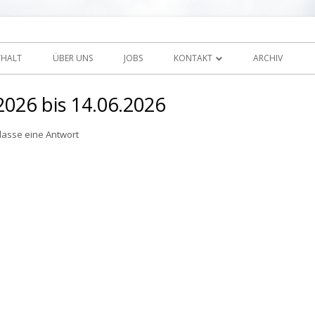
Zum
 Sunnehof Rohrbach
Inhalt
THALT
ÜBER UNS
JOBS
KONTAKT
ARCHIV
springen
IMPRESSUM / DISCLAIMER
026 bis 14.06.2026
lasse eine Antwort