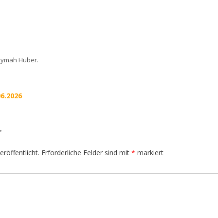
aymah Huber
.
06.2026
r
röffentlicht.
Erforderliche Felder sind mit
*
markiert