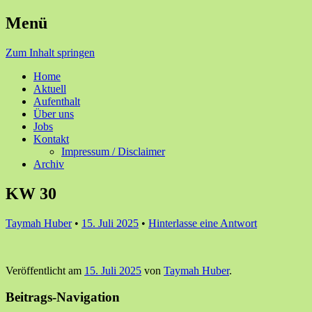
Menü
Ihre Zufriedenheit ist unser Erfolg
Seniorenzentrum Sunnehof
Zum Inhalt springen
Rohrbach
Home
Aktuell
Aufenthalt
Über uns
Jobs
Kontakt
Impressum / Disclaimer
Archiv
KW 30
Taymah Huber
•
15. Juli 2025
•
Hinterlasse eine Antwort
Veröffentlicht am
15. Juli 2025
von
Taymah Huber
.
Beitrags-Navigation