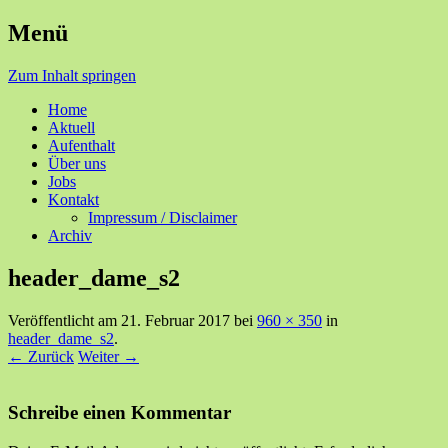
Menü
Ihre Zufriedenheit ist unser Erfolg
Seniorenzentrum Sunnehof
Zum Inhalt springen
Rohrbach
Home
Aktuell
Aufenthalt
Über uns
Jobs
Kontakt
Impressum / Disclaimer
Archiv
header_dame_s2
Veröffentlicht am
21. Februar 2017
bei
960 × 350
in
header_dame_s2
.
← Zurück
Weiter →
Schreibe einen Kommentar