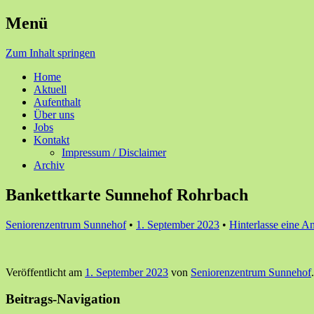
Menü
Ihre Zufriedenheit ist unser Erfolg
Seniorenzentrum Sunnehof Ro
Zum Inhalt springen
Home
Aktuell
Aufenthalt
Über uns
Jobs
Kontakt
Impressum / Disclaimer
Archiv
Bankettkarte Sunnehof Rohrbach
Seniorenzentrum Sunnehof
•
1. September 2023
•
Hinterlasse eine A
Veröffentlicht am
1. September 2023
von
Seniorenzentrum Sunnehof
.
Beitrags-Navigation