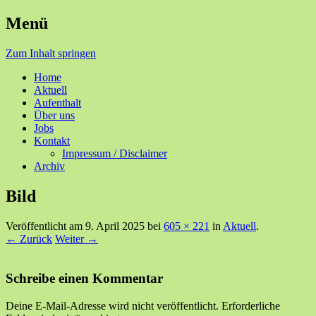
Menü
Ihre Zufriedenheit ist unser Erfolg
Seniorenzentrum Sunnehof
Zum Inhalt springen
Rohrbach
Home
Aktuell
Aufenthalt
Über uns
Jobs
Kontakt
Impressum / Disclaimer
Archiv
Bild
Veröffentlicht am
9. April 2025
bei
605 × 221
in
Aktuell
.
← Zurück
Weiter →
Schreibe einen Kommentar
Deine E-Mail-Adresse wird nicht veröffentlicht.
Erforderliche