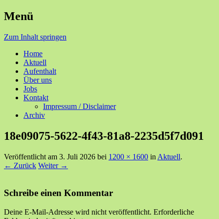
Menü
Ihre Zufriedenheit ist unser Erfolg
Seniorenzentrum Sunnehof
Zum Inhalt springen
Rohrbach
Home
Aktuell
Aufenthalt
Über uns
Jobs
Kontakt
Impressum / Disclaimer
Archiv
18e09075-5622-4f43-81a8-2235d5f7d091
Veröffentlicht am
3. Juli 2026
bei
1200 × 1600
in
Aktuell
.
← Zurück
Weiter →
Schreibe einen Kommentar
Deine E-Mail-Adresse wird nicht veröffentlicht.
Erforderliche