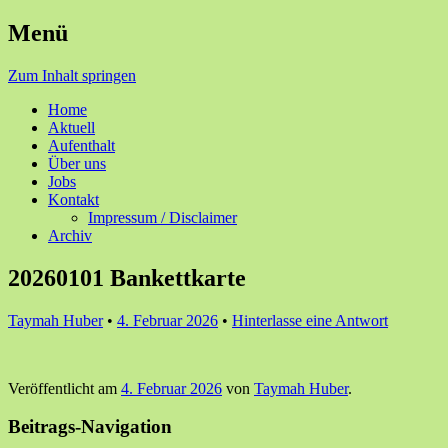
Menü
Ihre Zufriedenheit ist unser Erfolg
Seniorenzentrum Sunnehof
Zum Inhalt springen
Rohrbach
Home
Aktuell
Aufenthalt
Über uns
Jobs
Kontakt
Impressum / Disclaimer
Archiv
20260101 Bankettkarte
Taymah Huber
•
4. Februar 2026
•
Hinterlasse eine Antwort
Veröffentlicht am
4. Februar 2026
von
Taymah Huber
.
Beitrags-Navigation